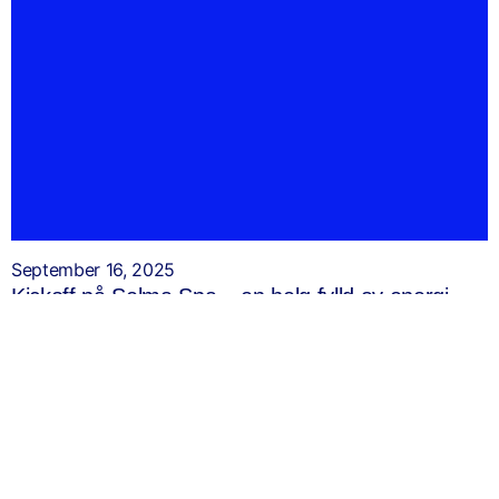
September 16, 2025
Kickoff på Selma Spa – en helg fylld av energi,
gemenskap och inspiration