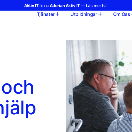
Aktiv IT
är nu
Aderian Aktiv IT
— Läs mer här
Tjänster
Utbildningar
Om Oss
 och
jälp