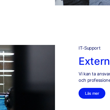
IT-Support
Extern
Vi kan ta ansva
och professione
Läs mer