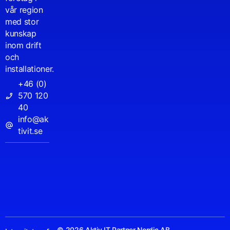
vår region
med stor
kunskap
inom drift
och
installationer.
+46 (0)
570 120
40
info@ak
tivit.se
© 2026 Aktiv IT Partner Nordic AB