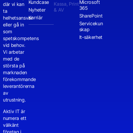
Kundcase
Microsoft
Kassa, Print
där vi kan
365
Nyheter
& AV
ta
SharePoint
Karriär
helhetsansvar
Servicekun
eller gå in
skap
som
It-säkerhet
spetskompetens
vid behov.
Vi arbetar
med de
största på
marknaden
förekommande
leverantörerna
av
utrustning.
Aktiv IT är
numera ett
välkänt
företag i