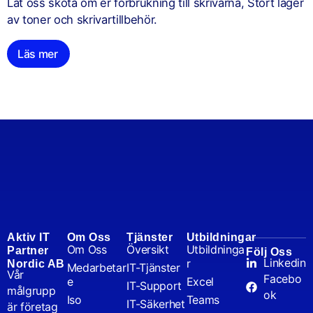
Låt oss sköta om er förbrukning till skrivarna, Stort lager
av toner och skrivartillbehör.​
Läs mer
Aktiv IT
Om Oss
Tjänster
Utbildningar
Om Oss
Översikt
Utbildninga
Partner
Följ Oss
Linkedin
r
Nordic AB
Medarbetar
IT-Tjänster
Vår
Facebo
e
Excel
IT-Support
målgrupp
ok
Iso
Teams
IT-Säkerhet
är företag