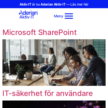
Aktiv IT
är nu
Aderian Aktiv IT
— Läs mer här
Meny
Microsoft SharePoint
IT-säkerhet för användare