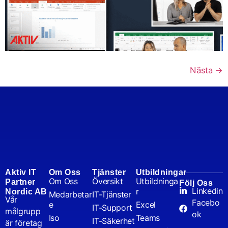
Nästa
→
Aktiv IT
Om Oss
Tjänster
Utbildningar
Om Oss
Översikt
Utbildninga
Partner
Följ Oss
Linkedin
r
Nordic AB
Medarbetar
IT-Tjänster
Vår
Facebo
e
Excel
IT-Support
målgrupp
ok
Iso
Teams
IT-Säkerhet
är företag