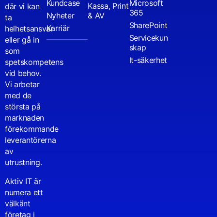
Kundcase
Microsoft
Kassa, Print
där vi kan
365
Nyheter
& AV
ta
SharePoint
Karriär
helhetsansvar
Servicekun
eller gå in
skap
som
It-säkerhet
spetskompetens
vid behov.
Vi arbetar
med de
största på
marknaden
förekommande
leverantörerna
av
utrustning.
Aktiv IT är
numera ett
välkänt
företag i