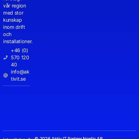
vår region
med stor
kunskap
inom drift
och
installationer.
+46 (0)
570 120
40
info@ak
tivit.se
© 2026 Aktiv IT Partner Nordic AB