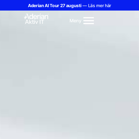
Aderian AI Tour 27 augusti
— Läs mer här
Meny