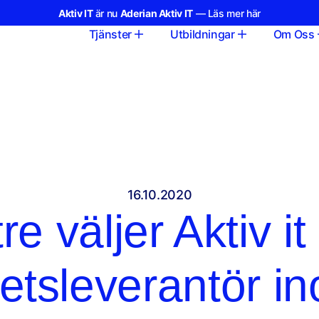
Aktiv IT
är nu
Aderian Aktiv IT
— Läs mer här
Tjänster
Utbildningar
Om Oss
16.10.2020
re väljer Aktiv i
etsleverantör in