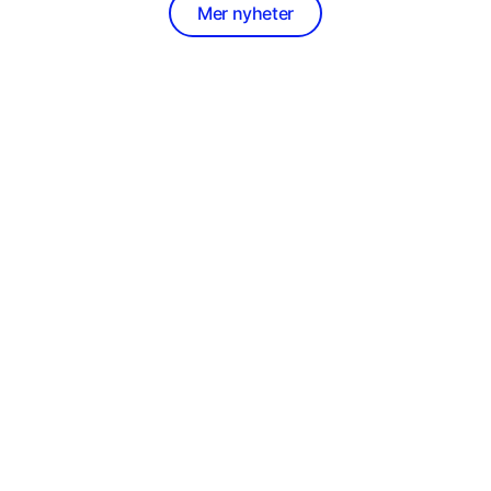
Mer nyheter
Om Oss
Tjänster
Om Oss
Översikt
Medarbetare
IT-Tjänster
Iso
IT-Support