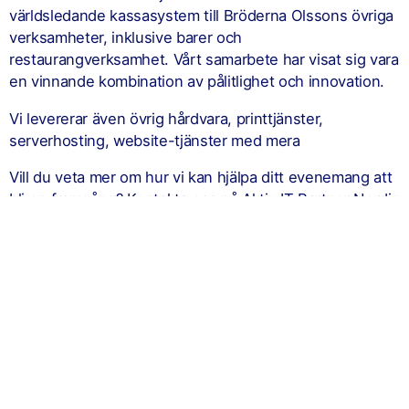
världsledande kassasystem till Bröderna Olssons övriga
verksamheter, inklusive barer och
restaurangverksamhet. Vårt samarbete har visat sig vara
en vinnande kombination av pålitlighet och innovation.
Vi levererar även övrig hårdvara, printtjänster,
serverhosting, website-tjänster med mera
Vill du veta mer om hur vi kan hjälpa ditt evenemang att
bli en framgång? Kontakta oss på Aktiv IT Partner Nordic
AB för att diskutera dina behov och hur vi kan
säkerställa att din teknik fungerar felfritt.
Aktiv IT Partner Nordic AB – Din partner för pålitliga
och innovativa IT-lösningar.