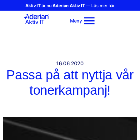
Aktiv IT
är nu
Aderian Aktiv IT
— Läs mer här
Meny
16.06.2020
Passa på att nyttja vår
tonerkampanj!