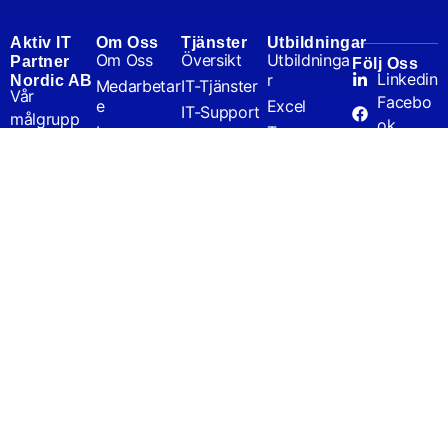
Aktiv IT
Om Oss
Tjänster
Utbildningar
Om Oss
Översikt
Utbildninga
Partner
Följ Oss
Linkedin
r
Nordic AB
Medarbetar
IT-Tjänster
Vår
Facebo
e
Excel
IT-Support
målgrupp
ok
Iso
Teams
IT-Säkerhet
är företag
Kundcase
Microsoft
Kassa, Print
där vi kan
365
Nyheter
& AV
ta
SharePoint
Karriär
helhetsansvar
Servicekun
eller gå in
skap
som
It-säkerhet
spetskompetens
vid behov.
Vi arbetar
med de
största på
marknaden
förekommande
leverantörerna