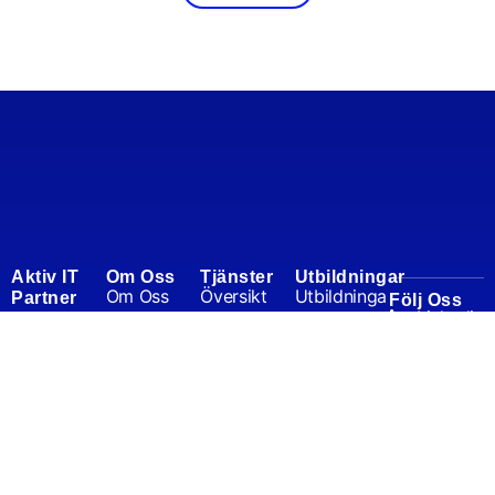
Aktiv IT
Om Oss
Tjänster
Utbildningar
Om Oss
Översikt
Utbildninga
Partner
Följ Oss
Linkedin
r
Nordic AB
Medarbetar
IT-Tjänster
Vår
Facebo
e
Excel
IT-Support
målgrupp
ok
Iso
Teams
IT-Säkerhet
är företag
Kundcase
Microsoft
Kassa, Print
där vi kan
365
Nyheter
& AV
ta
SharePoint
Karriär
helhetsansvar
Servicekun
eller gå in