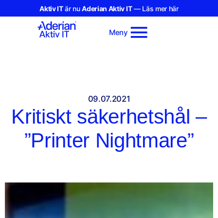
Aktiv IT
är nu
Aderian Aktiv IT
— Läs mer här
Meny
09.07.2021
Kritiskt säkerhetshål –
”Printer Nightmare”