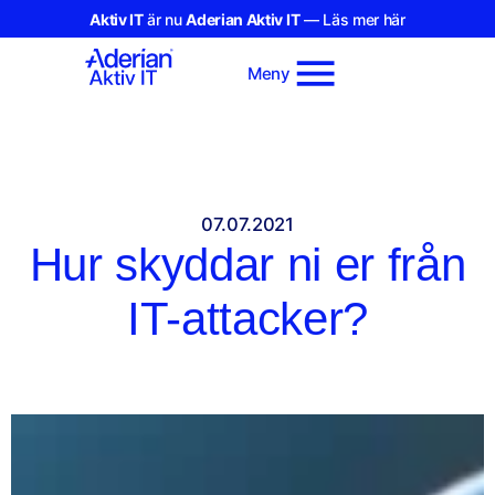
Aktiv IT
är nu
Aderian Aktiv IT
— Läs mer här
Meny
07.07.2021
Hur skyddar ni er från
IT-attacker?