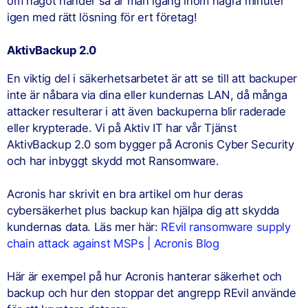
om något händer så är man igång inom några minuter
igen med rätt lösning för ert företag!
AktivBackup 2.0
En viktig del i säkerhetsarbetet är att se till att backuper
inte är nåbara via dina eller kundernas LAN, då många
attacker resulterar i att även backuperna blir raderade
eller krypterade. Vi på Aktiv IT har vår Tjänst
AktivBackup 2.0 som bygger på Acronis Cyber Security
och har inbyggt skydd mot Ransomware.
Acronis har skrivit en bra artikel om hur deras
cybersäkerhet plus backup kan hjälpa dig att skydda
kundernas data. Läs mer här:
REvil ransomware supply
chain attack against MSPs | Acronis Blog
Här är exempel på hur Acronis hanterar säkerhet och
backup och hur den stoppar det angrepp REvil använde