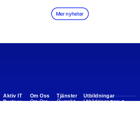
Mer nyheter
Aktiv IT
Om Oss
Tjänster
Utbildningar
Om Oss
Översikt
Utbildninga
Partner
Följ Oss
Linkedin
r
Nordic AB
Medarbetar
IT-Tjänster
Vår
Facebo
e
Excel
IT-Support
målgrupp
ok
Iso
Teams
IT-Säkerhet
är företag
Kundcase
Microsoft
Kassa, Print
där vi kan
365