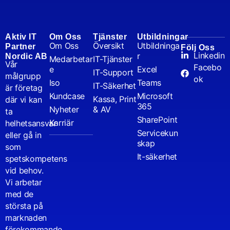
Aktiv IT
Om Oss
Tjänster
Utbildningar
Om Oss
Översikt
Utbildninga
Partner
Följ Oss
Linkedin
r
Nordic AB
Medarbetar
IT-Tjänster
Vår
Facebo
e
Excel
IT-Support
målgrupp
ok
Iso
Teams
IT-Säkerhet
är företag
Kundcase
Microsoft
Kassa, Print
där vi kan
365
Nyheter
& AV
ta
SharePoint
Karriär
helhetsansvar
Servicekun
eller gå in
skap
som
It-säkerhet
spetskompetens
vid behov.
Vi arbetar
med de
största på
marknaden
förekommande