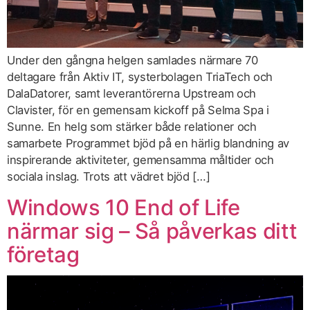
Under den gångna helgen samlades närmare 70
deltagare från Aktiv IT, systerbolagen TriaTech och
DalaDatorer, samt leverantörerna Upstream och
Clavister, för en gemensam kickoff på Selma Spa i
Sunne. En helg som stärker både relationer och
samarbete Programmet bjöd på en härlig blandning av
inspirerande aktiviteter, gemensamma måltider och
sociala inslag. Trots att vädret bjöd […]
Windows 10 End of Life
närmar sig – Så påverkas ditt
företag