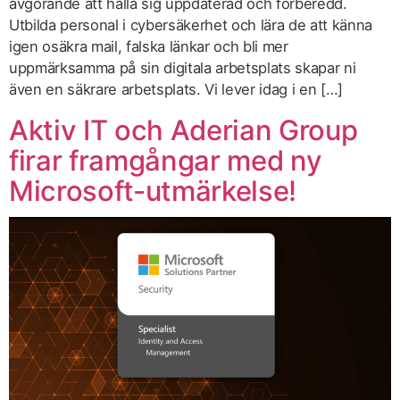
avgörande att hålla sig uppdaterad och förberedd.
Utbilda personal i cybersäkerhet och lära de att känna
igen osäkra mail, falska länkar och bli mer
uppmärksamma på sin digitala arbetsplats skapar ni
även en säkrare arbetsplats. Vi lever idag i en […]
Aktiv IT och Aderian Group
firar framgångar med ny
Microsoft-utmärkelse!