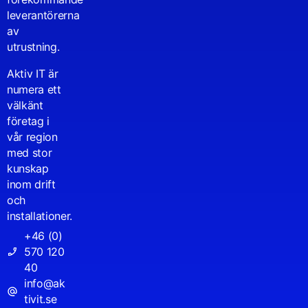
leverantörerna
av
utrustning.
Aktiv IT är
numera ett
välkänt
företag i
vår region
med stor
kunskap
inom drift
och
installationer.
+46 (0)
570 120
40
info@ak
tivit.se