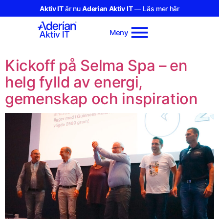
Aktiv IT
är nu
Aderian Aktiv IT
— Läs mer här
Meny
Kickoff på Selma Spa – en
helg fylld av energi,
gemenskap och inspiration