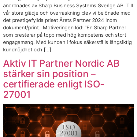
anordnades av Sharp Business Systems Sverige AB. Till
vår stora glädje och överraskning blev vi belönade med
det prestigefyllda priset Årets Partner 2024 inom
dokument/print. Motiveringen löd: ”En Sharp Partner
som presterar på topp med hög kompetens och stort
engagemang. Med kunden i fokus säkerställs långsiktig
kundnöjdhet och […]
Aktiv IT Partner Nordic AB
stärker sin position –
certifierade enligt ISO-
27001