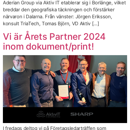
Aderian Group via Aktiv IT etablerar sig i Borlänge, vilket
breddar den geografiska täckningen och förstärker
närvaron i Dalarna. Från vänster: Jörgen Eriksson,
konsult TriaTech, Tomas Björn, VD Aktiv […]
Vi är Årets Partner 2024
inom dokument/print!
I fredags deltog vi på Företagsledarträffen som