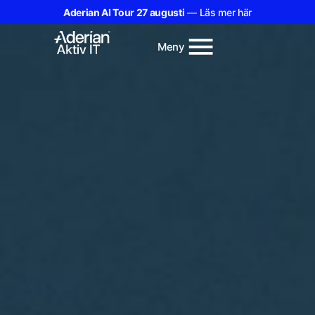
Aderian AI Tour 27 augusti
— Läs mer här
Meny