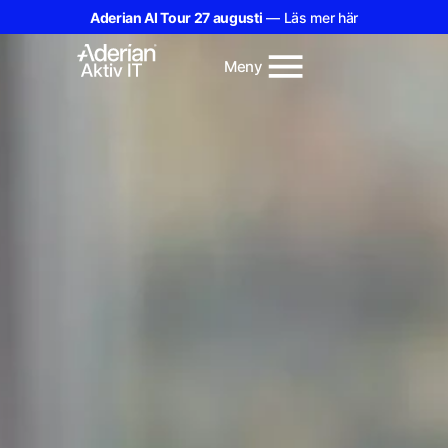
Aderian AI Tour 27 augusti
— Läs mer här
Meny