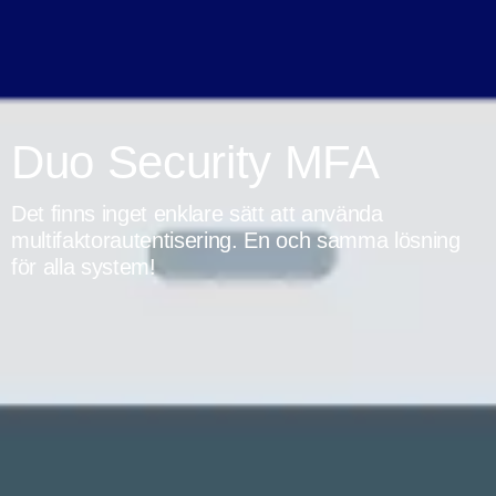
Duo Security MFA
Det finns inget enklare sätt att använda
multifaktorautentisering. En och samma lösning
för alla system!