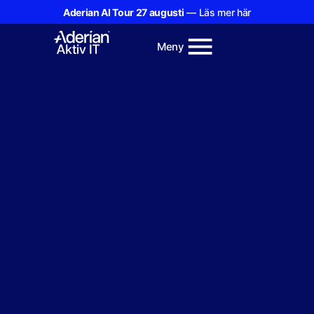
Aderian AI Tour 27 augusti
— Läs mer här
Meny