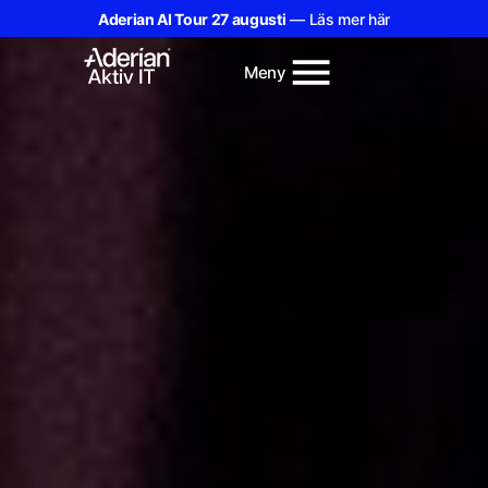
Aderian AI Tour 27 augusti
— Läs mer här
Meny