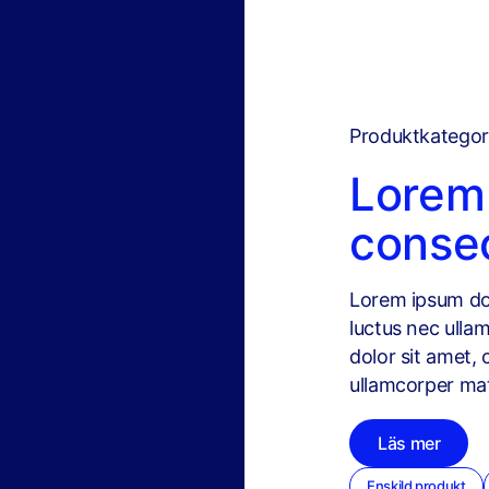
Produktkategor
Lorem 
consec
Lorem ipsum dolo
luctus nec ulla
dolor sit amet, c
ullamcorper matt
Läs mer
Enskild produkt