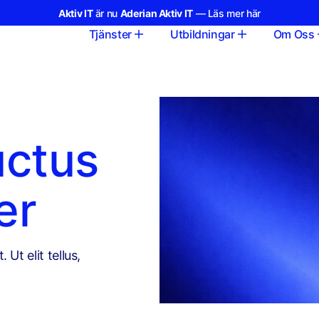
Aktiv IT
är nu
Aderian Aktiv IT
— Läs mer här
Tjänster
Utbildningar
Om Oss
luctus
er
Ut elit tellus,