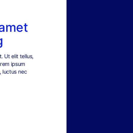
 amet
g
Ut elit tellus,
Lorem ipsum
s, luctus nec