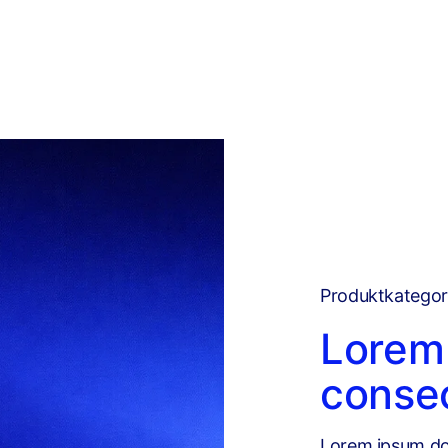
Produktkategor
Lorem 
consec
Lorem ipsum dolo