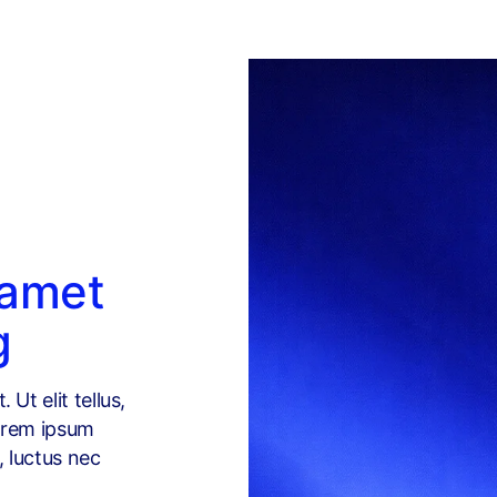
 amet
g
Ut elit tellus,
Lorem ipsum
s, luctus nec