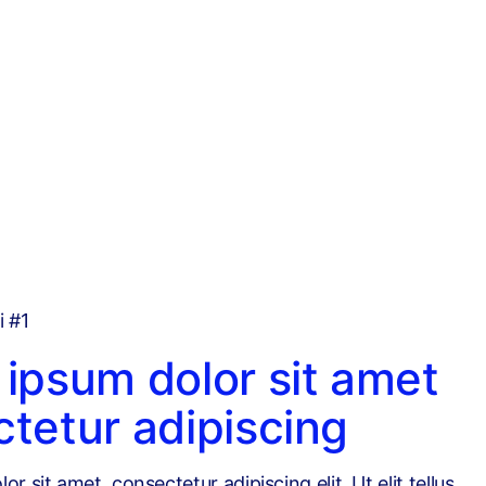
i #1
ipsum dolor sit amet
tetur adipiscing
r sit amet, consectetur adipiscing elit. Ut elit tellus,