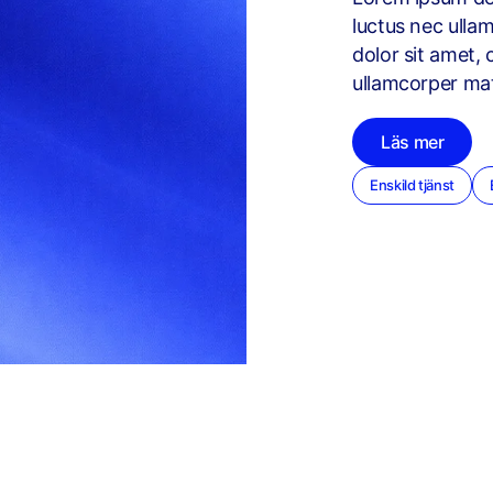
luctus nec ulla
dolor sit amet, c
ullamcorper mat
Läs mer
Enskild tjänst